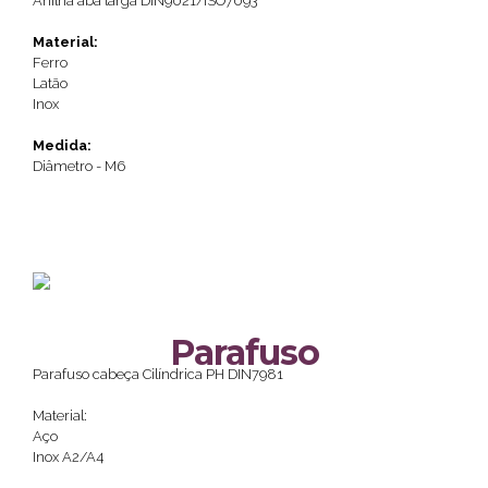
Anilha aba larga DIN9021/ISO7093
Material:
Ferro
Latão
Inox
Medida:
Diâmetro - M6
Parafuso
Parafuso cabeça Cilíndrica PH DIN7981
Material:
Aço
Inox A2/A4