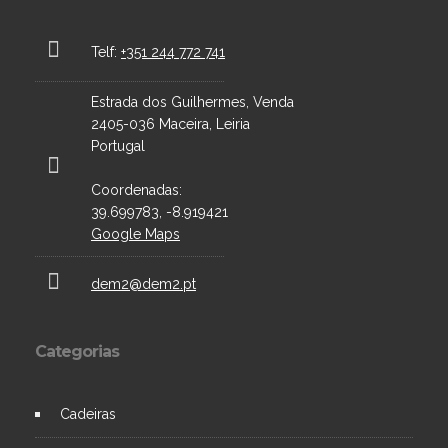
Telf:
+351 244 772 741
Estrada dos Guilhermes, Venda
2405-036 Maceira, Leiria
Portugal
Coordenadas:
39.699783, -8.919421
Google Maps
dem2@dem2.pt
Categorias
Cadeiras